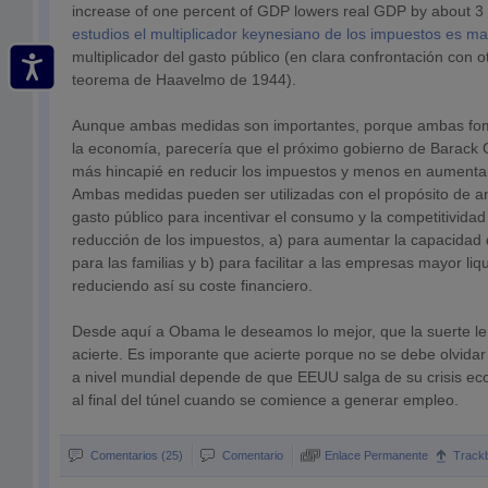
increase of one percent of GDP lowers real GDP by about 3
estudios el multiplicador keynesiano de los impuestos es ma
multiplicador del gasto público (en clara confrontación con o
teorema de Haavelmo de 1944).
Aunque ambas medidas son importantes, porque ambas fome
la economía, parecería que el próximo gobierno de Barack
más hincapié en reducir los impuestos y menos en aumentar 
Ambas medidas pueden ser utilizadas con el propósito de a
gasto público para incentivar el consumo y la competitividad
reducción de los impuestos, a) para aumentar la capacidad
para las familias y b) para facilitar a las empresas mayor liq
reduciendo así su coste financiero.
Desde aquí a Obama le deseamos lo mejor, que la suerte l
acierte. Es imporante que acierte porque no se debe olvidar q
a nivel mundial depende de que EEUU salga de su crisis ec
al final del túnel cuando se comience a generar empleo.
Comentarios (25)
Comentario
Enlace Permanente
Track