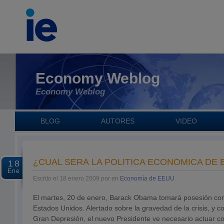
Economy Weblog
Economy Weblog
BLOG
AUTORES
VIDEO
¿CUAL SERÁ LA POLÍTICA ECONÓMICA DE
18
Ene
Escrito el 18 enero 2009 por en
Economía de EEUU
El martes, 20 de enero, Barack Obama tomará posesión com
Estados Unidos. Alertado sobre la gravedad de la crisis, y con
Gran Depresión, el nuevo Presidente ve necesario actuar co