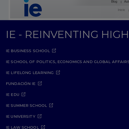
Blog
Aut
Inicio
IE - REINVENTING HI
IE BUSINESS SCHOOL
IE SCHOOL OF POLITICS, ECONOMICS AND GLOBAL AFFAIR
IE LIFELONG LEARNING
FUNDACIÓN IE
IE EDU
IE SUMMER SCHOOL
IE UNIVERSITY
IE LAW SCHOOL