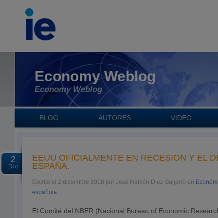
Economy Weblog
Economy Weblog
BLOG
AUTORES
VIDEO
EEUU OFICIALMENTE EN RECESIÓN Y EL 
2
ESPAÑA.
Dic
Escrito el 2 diciembre 2008 por José Ramón Diez Guijarro en
Econom
española
El Comité del NBER (Nacional Bureau of Economic Research