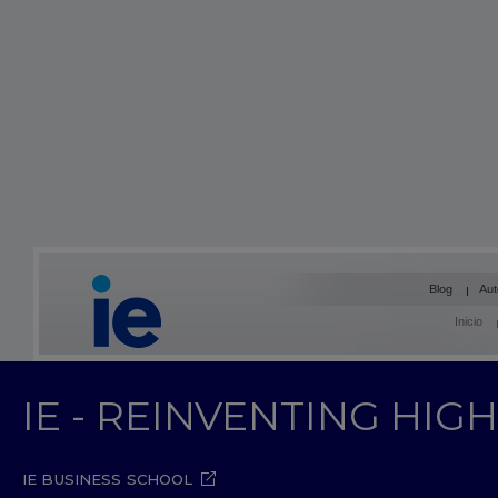
Blog
Aut
Inicio
IE - REINVENTING HI
IE BUSINESS SCHOOL