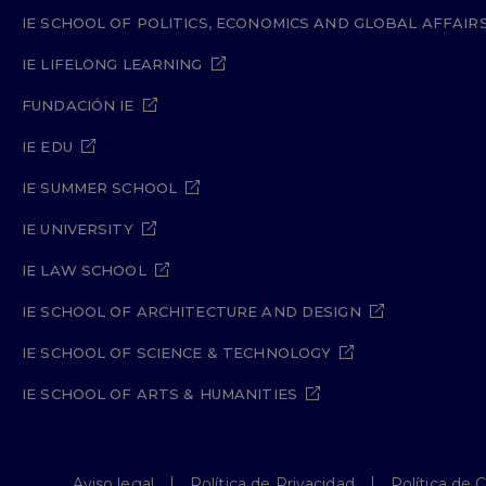
IE SCHOOL OF POLITICS, ECONOMICS AND GLOBAL AFFAIR
IE LIFELONG LEARNING
FUNDACIÓN IE
IE EDU
IE SUMMER SCHOOL
IE UNIVERSITY
IE LAW SCHOOL
IE SCHOOL OF ARCHITECTURE AND DESIGN
IE SCHOOL OF SCIENCE & TECHNOLOGY
IE SCHOOL OF ARTS & HUMANITIES
Aviso legal
Política de Privacidad
Política de 