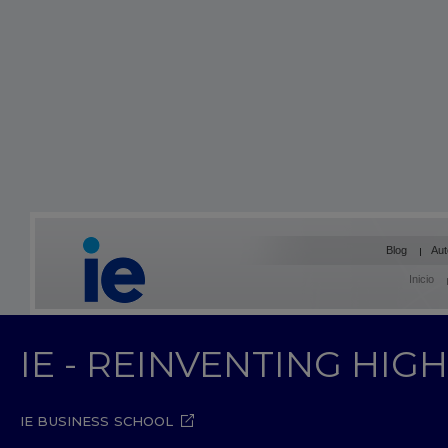
Blog
Aut
Inicio
IE - REINVENTING HI
IE BUSINESS SCHOOL