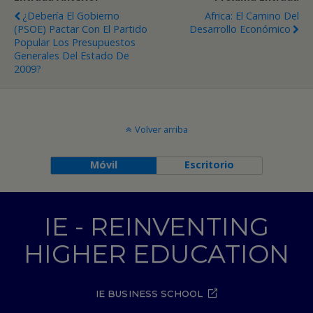
¿Debería El Gobierno
Africa: El Camino Del
(PSOE) Pactar Con El Partido
Desarrollo Económico
Popular Los Presupuestos
Generales Del Estado De
2009?
Volver arriba
Móvil
Escritorio
IE - REINVENTING
HIGHER EDUCATION
IE BUSINESS SCHOOL