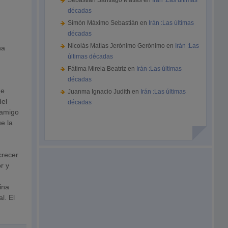
Sebastián Santiago Matías
en
Irán :Las últimas
décadas
Simón Máximo Sebastián
en
Irán :Las últimas
décadas
Nicolás Matías Jerónimo Gerónimo
en
Irán :Las
ha
últimas décadas
Fátima Mireia Beatriz
en
Irán :Las últimas
décadas
de
Juanma Ignacio Judith
en
Irán :Las últimas
del
décadas
 amigo
e la
crecer
r y
ina
l. El