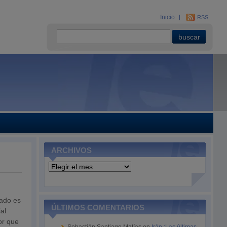
Inicio
RSS
ARCHIVOS
Archivos
gado es
ÚLTIMOS COMENTARIOS
al
or que