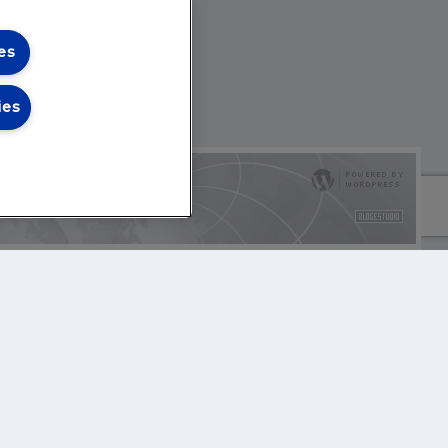
es
ies