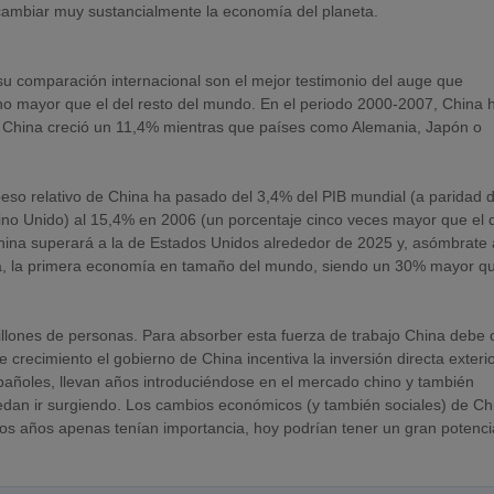
cambiar muy sustancialmente la economía del planeta.
u comparación internacional son el mejor testimonio del auge que
ho mayor que el del resto del mundo. En el periodo 2000-2007, China 
, China creció un 11,4% mientras que países como Alemania, Japón o
peso relativo de China ha pasado del 3,4% del PIB mundial (a paridad 
Reino Unido) al 15,4% en 2006 (un porcentaje cinco veces mayor que el 
china superará a la de Estados Unidos alrededor de 2025 y, asómbrate
cia, la primera economía en tamaño del mundo, siendo un 30% mayor qu
llones de personas. Para absorber esta fuerza de trabajo China debe 
crecimiento el gobierno de China incentiva la inversión directa exterio
pañoles, llevan años introduciéndose en el mercado chino y también
edan ir surgiendo. Los cambios económicos (y también sociales) de Ch
os años apenas tenían importancia, hoy podrían tener un gran potencia