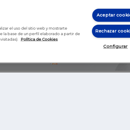
Aceptar cooki
izar el uso del sitio web y mostrarte
Rechazar cook
 la base de un perfil elaborado a partir de
visitadas).
Política de Cookies
Configurar
Blog
Autores
Video
Inicio
RSS
GHER EDUCATION
IE UNIVERSITY
S
IE LAW SCHOOL
IE SCHOOL OF ARCHITECTURE AND DESIGN