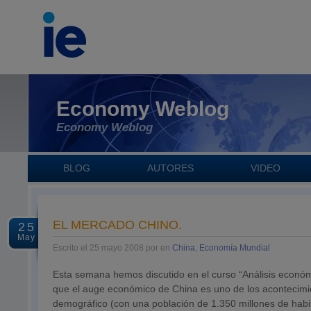
Economy Weblog
Economy Weblog
BLOG
AUTORES
VIDEO
EL MERCADO CHINO.
25
May
Escrito el 25 mayo 2008 por en
China
,
Economía Mundial
Esta semana hemos discutido en el curso “Análisis económ
que el auge económico de China es uno de los acontecimi
demográfico (con una población de 1.350 millones de habita