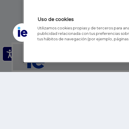
Uso de cookies
Utilizamos cookies propias y de terceros para anal
publicidad relacionada con tus preferencias sobre
tus hábitos de navegación (por ejemplo, páginas 
IE - REINVENTING HI
IE BUSINESS SCHOOL
IE SCHOOL OF POLITICS, ECONOMICS AND GLOBAL AFFAIR
IE LIFELONG LEARNING