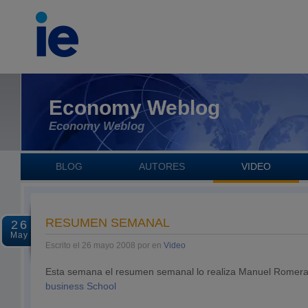
Economy Weblog
Economy Weblog
BLOG
AUTORES
VIDEO
RESUMEN SEMANAL
26
May
Escrito el 26 mayo 2008 por en
Video
Esta semana el resumen semanal lo realiza Manuel Romera
business School