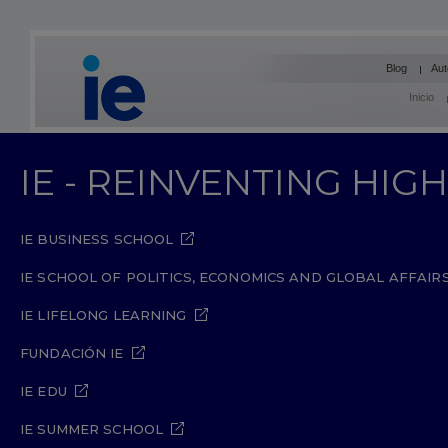
Blog
Aut
Inicio
IE - REINVENTING HI
IE BUSINESS SCHOOL
IE SCHOOL OF POLITICS, ECONOMICS AND GLOBAL AFFAIR
IE LIFELONG LEARNING
FUNDACIÓN IE
IE EDU
IE SUMMER SCHOOL