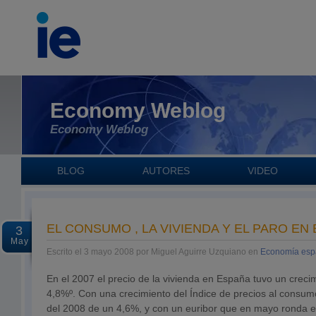
Economy Weblog
Economy Weblog
BLOG
AUTORES
VIDEO
EL CONSUMO , LA VIVIENDA Y EL PARO EN
3
May
Escrito el 3 mayo 2008 por Miguel Aguirre Uzquiano en
Economía esp
En el 2007 el precio de la vivienda en España tuvo un creci
4,8%º. Con una crecimiento del Índice de precios al cons
del 2008 de un 4,6%, y con un euribor que en mayo ronda el