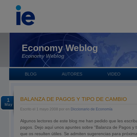
Economy Weblog
Economy Weblog
BLOG
AUTORES
VIDEO
BALANZA DE PAGOS Y TIPO DE CAMBIO
1
May
Escrito el 1 mayo 2008 por en
Diccionario de Economía
Algunos lectores de este blog me han pedido que les escrib
pagos. Dejo aquí unos apuntes sobre “Balanza de Pagos y t
que os resulten útiles. Se admiten sugerencias para próxima