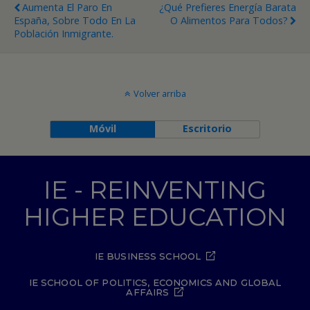
Aumenta El Paro En
¿Qué Prefieres Energía Barata
España, Sobre Todo En La
O Alimentos Para Todos?
Población Inmigrante.
Volver arriba
Móvil
Escritorio
IE - REINVENTING
HIGHER EDUCATION
IE BUSINESS SCHOOL
IE SCHOOL OF POLITICS, ECONOMICS AND GLOBAL
AFFAIRS