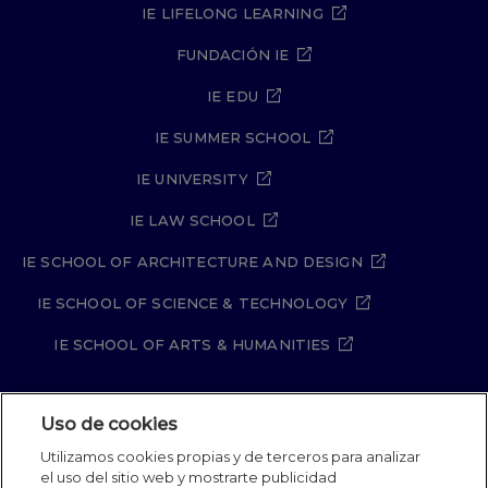
IE LIFELONG LEARNING
FUNDACIÓN IE
IE EDU
IE SUMMER SCHOOL
IE UNIVERSITY
IE LAW SCHOOL
IE SCHOOL OF ARCHITECTURE AND DESIGN
IE SCHOOL OF SCIENCE & TECHNOLOGY
IE SCHOOL OF ARTS & HUMANITIES
Uso de cookies
Aviso legal
Política de Privacidad
Utilizamos cookies propias y de terceros para analizar
Política de Cookies
Política de seguridad
el uso del sitio web y mostrarte publicidad
Student Academic Standards
Canal Compliance