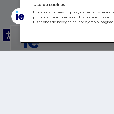
Uso de cookies
Utilizamos cookies propias y de terceros para anal
publicidad relacionada con tus preferencias sobre
tus hábitos de navegación (por ejemplo, páginas 
IE - REINVENTING HI
IE BUSINESS SCHOOL
IE SCHOOL OF POLITICS, ECONOMICS AND GLOBAL AFFAIR
IE LIFELONG LEARNING
FUNDACIÓN IE