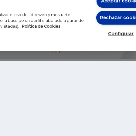
Aceptar cooki
izar el uso del sitio web y mostrarte
Rechazar cook
 la base de un perfil elaborado a partir de
visitadas).
Política de Cookies
Configurar
Blog
Autores
Video
Inicio
RSS
GHER EDUCATION
IE UNIVERSITY
S
IE LAW SCHOOL
IE SCHOOL OF ARCHITECTURE AND DESIGN
IE SCHOOL OF SCIENCE & TECHNOLOGY