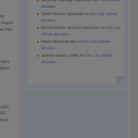
Sebastián Santiago Matías
en
Irán :Las últimas
décadas
Simón Máximo Sebastián
en
Irán :Las últimas
nto
décadas
l mayor
Nicolás Matías Jerónimo Gerónimo
en
Irán :Las
 se han
últimas décadas
Fátima Mireia Beatriz
en
Irán :Las últimas
décadas
Juanma Ignacio Judith
en
Irán :Las últimas
ratos
décadas
pleto.
punto
2007
 tasa