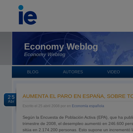
Economy Weblog
Economy Weblog
BLOG
AUTORES
VIDEO
AUMENTA EL PARO EN ESPAÑA, SOBRE T
25
Abr
Escrito el 25 abril 2008 por en
Economía española
Según la Encuesta de Población Activa (EPA), que ha publi
trimestre de 2008, el desempleo aumentó en 246.600 pers
sitúa en 2.174.200 personas. Esto supone un incrementó l