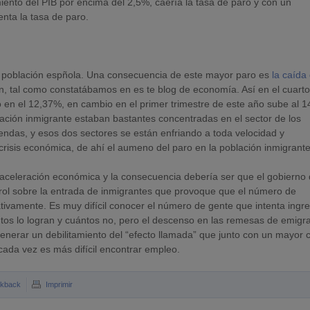
iento del PIB por encima del 2,5%, caería la tasa de paro y con un
nta la tasa de paro.
a población espñola. Una consecuencia de este mayor paro es
la caída
n, tal como constatábamos en es te blog de economía. Así en el cuart
o en el 12,37%, en cambio en el primer trimestre de este año sube al 
ación inmigrante estaban bastantes concentradas en el sector de los
viendas, y esos dos sectores se están enfriando a toda velocidad y
risis económica, de ahí el aumeno del paro en la población inmigrante
saceleración económica y la consecuencia debería ser que el gobierno
rol sobre la entrada de inmigrantes que provoque que el número de
ativamente. Es muy difícil conocer el número de gente que intenta ingr
os lo logran y cuántos no, pero el descenso en las remesas de emigr
enerar un debilitamiento del “efecto llamada” que junto con un mayor c
cada vez es más difícil encontrar empleo.
ckback
Imprimir