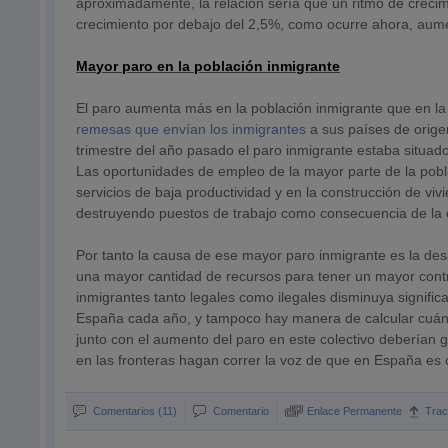
aproximadamente, la relación sería que un ritmo de crecim
crecimiento por debajo del 2,5%, como ocurre ahora, aume
Mayor paro en la población inmigrante
El paro aumenta más en la población inmigrante que en l
remesas que envían los inmigrantes
a sus países de orige
trimestre del año pasado el paro inmigrante estaba situad
Las oportunidades de empleo de la mayor parte de la pobl
servicios de baja productividad y en la construcción de vi
destruyendo puestos de trabajo como consecuencia de la c
Por tanto la causa de ese mayor paro inmigrante es la de
una mayor cantidad de recursos para tener un mayor cont
inmigrantes tanto legales como ilegales disminuya signific
España cada año, y tampoco hay manera de calcular cuánt
junto con el aumento del paro en este colectivo deberían g
en las fronteras hagan correr la voz de que en España es 
Comentarios (11)
Comentario
Enlace Permanente
Tra