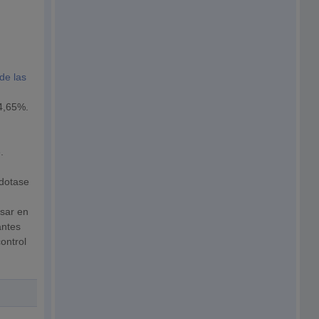
 de las
o
14,65%.
.
 dotase
esar en
antes
ontrol