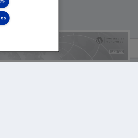
es
ies