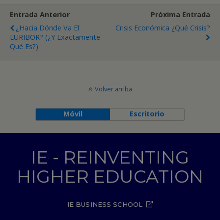
Entrada Anterior
Próxima Entrada
¿Hacia Dónde Va El
Crisis Económica ¿Qué Crisis?
EURIBOR? (¿Y Exactamente
Qué Es?)
Volver arriba
Móvil
Escritorio
IE - REINVENTING
HIGHER EDUCATION
IE BUSINESS SCHOOL