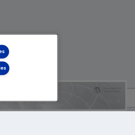
es
ies