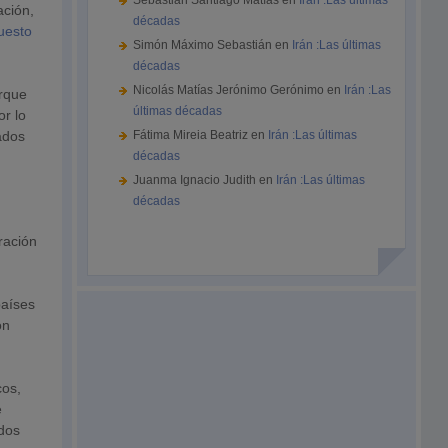
Sebastián Santiago Matías
en
Irán :Las últimas
ación,
décadas
uesto
Simón Máximo Sebastián
en
Irán :Las últimas
décadas
Nicolás Matías Jerónimo Gerónimo
en
Irán :Las
rque
últimas décadas
or lo
ados
Fátima Mireia Beatriz
en
Irán :Las últimas
décadas
Juanma Ignacio Judith
en
Irán :Las últimas
décadas
ración
países
ón
cos,
é
ados