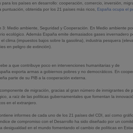
s para los países en desarrollo: cooperación, comercio, inversión, migr
a puntuación, obtenida por los 21 países más ricos,
España ocupa el p
n 3: Medio ambiente, Seguridad y Cooperación. En Medio ambiente po
uilibrio ecológico. Además España emite demasiados gases invernadero p
 el clima (impuestos bajos sobre la gasolina), industria pesquera (elev
ies en peligro de extinción).
ebe a que contribuye poco en intervenciones humanitarias y de
España exporta armas a gobiernos pobres y no democráticos. En coope
ña parte de su PIB a la cooperación externa.
 componente de migración, gracias al gran número de inmigrantes de 
ico, a raíz de las políticas gubernamentales que fomentan la innovaci
cos en el extranjero.
ontiene informes de cada uno de los 21 países del CDI, así como gráfi
Índice de compromiso con el Desarrollo ha sido diseñado por un comit
 la desigualdad en el mundo fomentando el cambio de políticas en Est