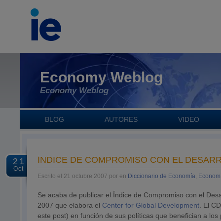
Economy Weblog
Economy Weblog
BLOG
AUTORES
VIDEO
ÍNDICE DE COMPROMISO CON EL DESAR
21
Oct
Escrito el 21 octubre 2007 por en
Diccionario de Economía
,
Economí
Se acaba de publicar el Índice de Compromiso con el Desa
2007 que elabora el
Center for Global Development
. El C
este post) en función de sus políticas que benefician a lo