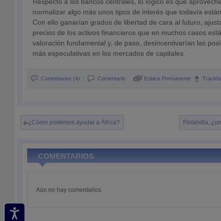
Respecto a los bancos centrales, lo lógico es que aproveche
normalizar algo más unos tipos de interés que todavía están
Con ello ganarían grados de libertad de cara al futuro, ajus
precios de los activos financieros que en muchos casos est
valoración fundamental y, de paso, desincentivarían las pos
más especulativas en los mercados de capitales.
Comentarios (4)
Comentario
Enlace Permanente
Trackb
¿Cómo podemos ayudar a África?
Finlandia, ¿u
COMENTARIOS
Aún no hay comentarios.