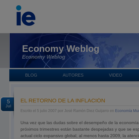
Economy Weblog
Economy Weblog
BLOG
AUTORES
VIDEO
EL RETORNO DE LA INFLACIÓN
5
Jul
Escrito el 5 julio 2007 por José Ramón Diez Guijarro en
Economía Mun
Una vez que las dudas sobre el desempeño de la economía i
próximos trimestres están bastante despejadas y que se es
actual ciclo expansivo global, al menos hasta 2009, la atenc