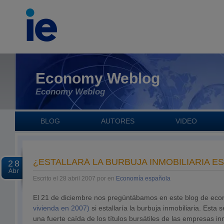
Economy Weblog
Economy Weblog
BLOG
AUTORES
VIDEO
¿ESTALLARÁ LA BURBUJA INMOBILIARIA E
28
Abr
Escrito el 28 abril 2007 por en
Economía española
El 21 de diciembre nos pregúntábamos en este blog de ec
vivienda en 2007)
si estallaría la burbuja inmobiliaria. Est
una fuerte caída de los títulos bursátiles de las empresas in