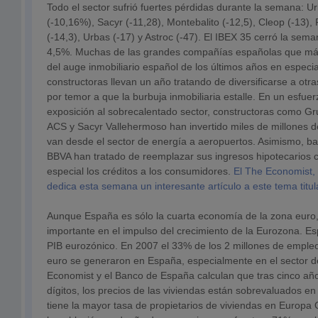
Todo el sector sufrió fuertes pérdidas durante la semana: U
(-10,16%), Sacyr (-11,28), Montebalito (-12,5), Cleop (-13),
(-14,3), Urbas (-17) y Astroc (-47). El IBEX 35 cerró la sem
4,5%. Muchas de las grandes compañías españolas que má
del auge inmobiliario español de los últimos años en especia
constructoras llevan un año tratando de diversificarse a ot
por temor a que la burbuja inmobiliaria estalle. En un esfuer
exposición al sobrecalentado sector, constructoras como Gru
ACS y Sacyr Vallehermoso han invertido miles de millones d
van desde el sector de energía a aeropuertos. Asimismo, 
BBVA han tratado de reemplazar sus ingresos hipotecarios c
especial los créditos a los consumidores.
El The Economist, 
dedica esta semana un interesante artículo a este tema titu
Aunque España es sólo la cuarta economía de la zona euro,
importante en el impulso del crecimiento de la Eurozona. E
PIB eurozónico. En 2007 el 33% de los 2 millones de emple
euro se generaron en España, especialmente en el sector de
Economist y el Banco de España calculan que tras cinco a
dígitos, los precios de las viviendas están sobrevaluados 
tiene la mayor tasa de propietarios de viviendas en Europa