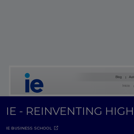
Blog
Aut
Inicio
IE - REINVENTING HI
IE BUSINESS SCHOOL