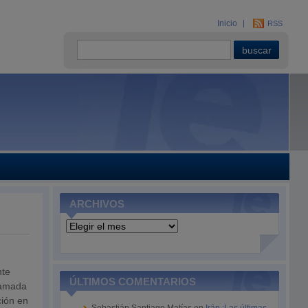
Inicio
RSS
ARCHIVOS
Archivos
nte
ÚLTIMOS COMENTARIOS
llamada
ción en