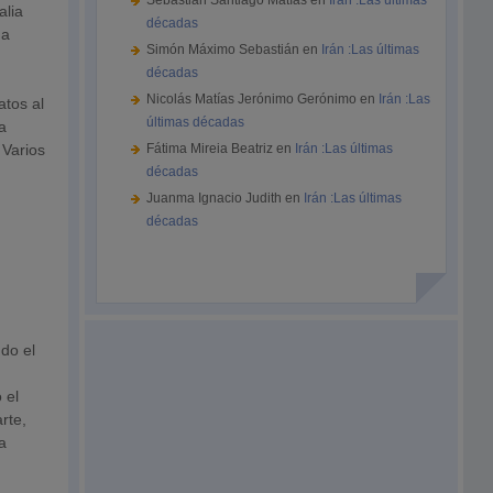
Sebastián Santiago Matías
en
Irán :Las últimas
alia
décadas
 a
Simón Máximo Sebastián
en
Irán :Las últimas
décadas
Nicolás Matías Jerónimo Gerónimo
en
Irán :Las
atos al
últimas décadas
la
 Varios
Fátima Mireia Beatriz
en
Irán :Las últimas
décadas
n
Juanma Ignacio Judith
en
Irán :Las últimas
décadas
ndo el
 el
rte,
a