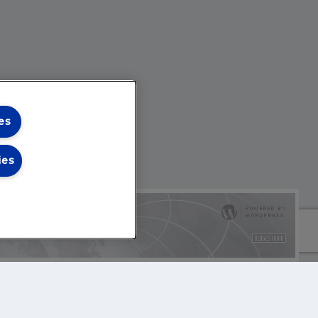
es
ies