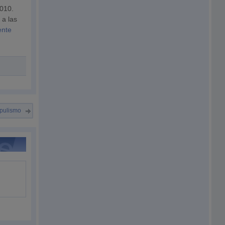
2010.
 a las
ente
pulismo