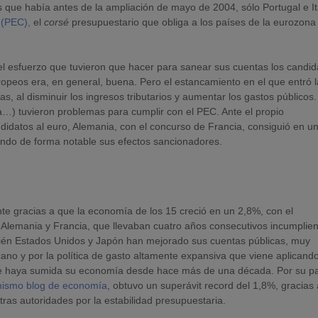
que había antes de la ampliación de mayo de 2004, sólo Portugal e It
o (PEC),
el
corsé
presupuestario que obliga a los países de la eurozona
s el esfuerzo que tuvieron que hacer para sanear sus cuentas los candid
europeos era, en general, buena. Pero el estancamiento en el que entró 
, al disminuir los ingresos tributarios y aumentar los gastos públicos.
da…) tuvieron problemas para cumplir con el PEC. Ante el propio
didatos al euro, Alemania, con el concurso de Francia, consiguió en u
tando de forma notable sus efectos sancionadores.
nte gracias a que la economía de los 15 creció en un 2,8%, con el
o Alemania y Francia, que llevaban cuatro años consecutivos incumplie
bién Estados Unidos y Japón han mejorado sus cuentas públicas, muy
cano y por la política de gasto altamente expansiva que viene aplicando
se haya sumida su economía desde hace más de una década. Por su pa
mismo blog de economía
, obtuvo un superávit record del 1,8%, gracias 
tras autoridades por la estabilidad presupuestaria.