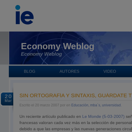
Economy Weblog
Economy Weblog
BLOG
AUTORES
VIDEO
SIN ORTOGRAFÍA Y SINTAXIS, GUÁRDATE 
20
Mar
Escrito el 20 marzo 2007 por en
Educación, mba´s, universidad.
Un reciente artículo publicado en
Le Monde (5-03-2007)
señ
francesas valoran cada vez más en la selección de personal 
debido a que las empresas y las nuevas generaciones circul