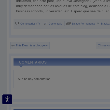
Iniciamos, con este post, una nueva «categorie» (ver a la izq
muy demandada por los asiduos de este blog, dedicada a E
business schools, universidad, etc. Espero que sea de tu ag
Comentarios (7)
Comentario
Enlace Permanente
Trackb
«This Dean is a blogger»
China «sa
COMENTARIOS
Aún no hay comentarios.