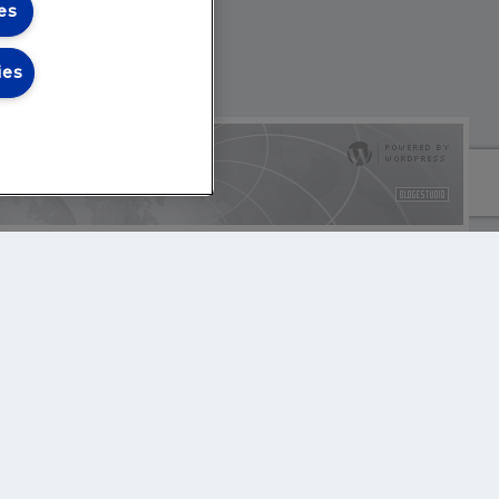
es
ies