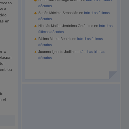
Sebastián Santiago Matías
en
Irán :Las últimas
proceso
décadas
os a
Simón Máximo Sebastián
en
Irán :Las últimas
cido
décadas
tas en
Nicolás Matías Jerónimo Gerónimo
en
Irán :Las
últimas décadas
Fátima Mireia Beatriz
en
Irán :Las últimas
décadas
aria
Juanma Ignacio Judith
en
Irán :Las últimas
blación
décadas
del
samblea
do
o el