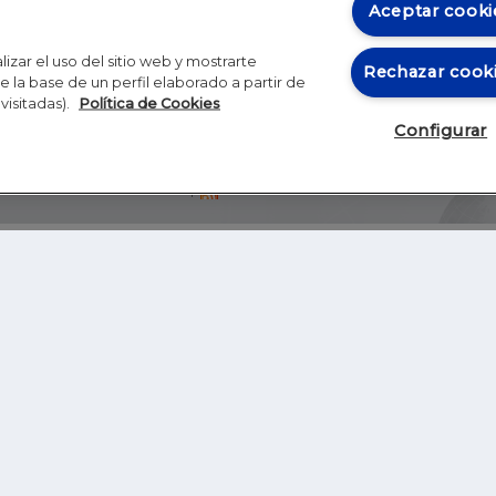
Aceptar cooki
izar el uso del sitio web y mostrarte
Rechazar cook
 la base de un perfil elaborado a partir de
visitadas).
Política de Cookies
Configurar
Blog
Autores
Video
Inicio
RSS
GHER EDUCATION
IE UNIVERSITY
S
IE LAW SCHOOL
IE SCHOOL OF ARCHITECTURE AND DESIGN
IE SCHOOL OF SCIENCE & TECHNOLOGY