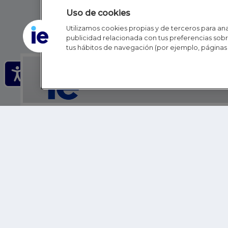
Uso de cookies
Utilizamos cookies propias y de terceros para anal
publicidad relacionada con tus preferencias sobre
tus hábitos de navegación (por ejemplo, páginas 
IE - REINVENTING HI
IE BUSINESS SCHOOL
IE SCHOOL OF POLITICS, ECONOMICS AND GLOBAL AFFAIR
IE LIFELONG LEARNING
FUNDACIÓN IE