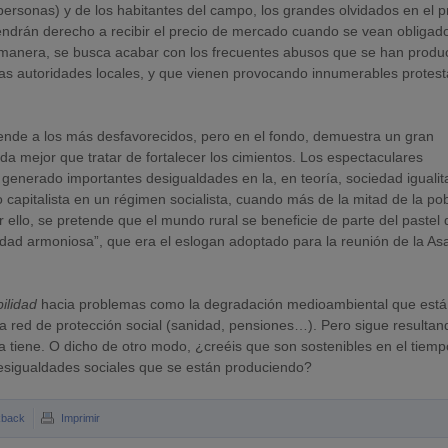
personas) y de los habitantes del campo, los grandes olvidados en el 
endrán derecho a recibir el precio de mercado cuando se vean obligad
ta manera, se busca acabar con los frecuentes abusos que se han produ
las autoridades locales, y que vienen provocando innumerables protes
ende a los más desfavorecidos, pero en el fondo, demuestra un gran
a mejor que tratar de fortalecer los cimientos. Los espectaculares
generado importantes desigualdades en la, en teoría, sociedad igualit
o capitalista en un régimen socialista, cuando más de la mitad de la po
 ello, se pretende que el mundo rural se beneficie de parte del pastel 
iedad armoniosa”, que era el eslogan adoptado para la reunión de la A
bilidad
hacia problemas como la degradación medioambiental que está
na red de protección social (sanidad, pensiones…). Pero sigue resultan
ma tiene. O dicho de otro modo, ¿creéis que son sostenibles en el tiemp
sigualdades sociales que se están produciendo?
kback
Imprimir