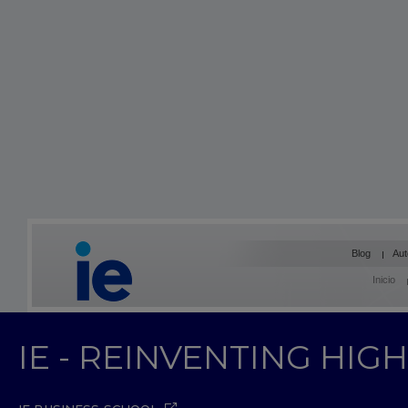
Blog
Aut
Inicio
IE - REINVENTING HI