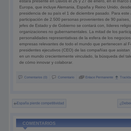
estará presente en Davos el 26 y 27 de enero, en el marco 
Europa, que incluye Alemania, España y Reino Unido, desd
presidencia de su país el 1 de diciembre pasado. Para este
participación de 2.500 personas provenientes de 90 países,
jefes de Estado y de Gobierno se contará con, líderes relig
organizaciones no gubernamentales. La mitad de los partic
personalidades representativas de la esfera de los negocios,
empresas relevantes de todo el mundo que pertenecen al F
presidentes ejecutivos (CEO) de las compañías que asistan 
en un mundo crecientemente vinculado, la búsqueda del tal
de cómo innovar y colaborar.
Comentarios (0)
Comentario
Enlace Permanente
Trackb
España pierde competitividad
¿Deber
COMENTARIOS