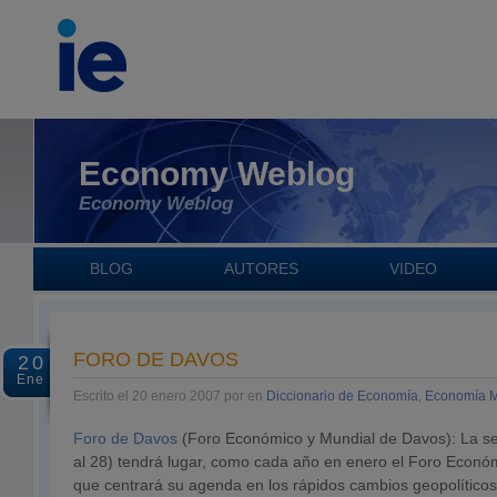
Economy Weblog
Economy Weblog
BLOG
AUTORES
VIDEO
FORO DE DAVOS
20
Ene
Escrito el 20 enero 2007 por en
Diccionario de Economía
,
Economía M
Foro de Davos
(Foro Económico y Mundial de Davos): La s
al 28) tendrá lugar, como cada año en enero el Foro Econ
que centrará su agenda en los rápidos cambios geopolítico