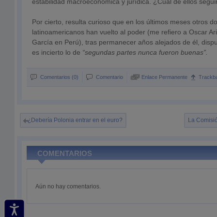
estabilidad macroeconómica y jurídica. ¿Cuál de ellos segui
Por cierto, resulta curioso que en los últimos meses otros d
latinoamericanos han vuelto al poder (me refiero a Oscar Ar
García en Perú), tras permanecer años alejados de él, dis
es incierto lo de
“segundas partes nunca fueron buenas”.
Comentarios (0)
Comentario
Enlace Permanente
Trackb
¿Debería Polonia entrar en el euro?
La Comisió
COMENTARIOS
Aún no hay comentarios.