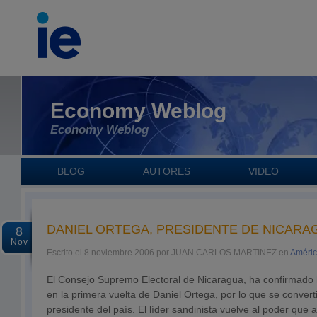
Economy Weblog
Economy Weblog
BLOG
AUTORES
VIDEO
DANIEL ORTEGA, PRESIDENTE DE NICARA
8
Nov
Escrito el 8 noviembre 2006 por JUAN CARLOS MARTINEZ en
Améric
El Consejo Supremo Electoral de Nicaragua, ha confirmado ho
en la primera vuelta de Daniel Ortega, por lo que se convert
presidente del país. El líder sandinista vuelve al poder qu