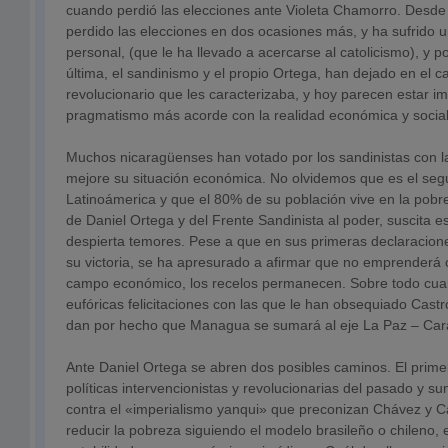
cuando perdió las elecciones ante Violeta Chamorro. Desde
perdido las elecciones en dos ocasiones más, y ha sufrido 
personal, (que le ha llevado a acercarse al catolicismo), y p
última, el sandinismo y el propio Ortega, han dejado en el 
revolucionario que les caracterizaba, y hoy parecen estar 
pragmatismo más acorde con la realidad económica y social 
Muchos nicaragüenses han votado por los sandinistas con 
mejore su situación económica. No olvidemos que es el se
Latinoámerica y que el 80% de su población vive en la pobre
de Daniel Ortega y del Frente Sandinista al poder, suscita 
despierta temores. Pese a que en sus primeras declaracione
su victoria, se ha apresurado a afirmar que no emprenderá 
campo económico, los recelos permanecen. Sobre todo cua
eufóricas felicitaciones con las que le han obsequiado Cast
dan por hecho que Managua se sumará al eje La Paz – Car
Ante Daniel Ortega se abren dos posibles caminos. El primer
políticas intervencionistas y revolucionarias del pasado y s
contra el «imperialismo yanqui» que preconizan Chávez y Cas
reducir la pobreza siguiendo el modelo brasileño o chileno, 