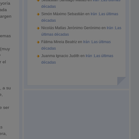
Sebastián Santiago Matías
en
Irán :Las últimas
ayoría
décadas
cada
Simón Máximo Sebastián
en
Irán :Las últimas
margen
décadas
Nicolás Matías Jerónimo Gerónimo
en
Irán :Las
últimas décadas
 temas
Fátima Mireia Beatriz
en
Irán :Las últimas
 (muy
décadas
y
Juanma Ignacio Judith
en
Irán :Las últimas
 el
décadas
, a su
e,
,
e ser
as
era,