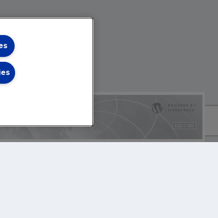
es
ies