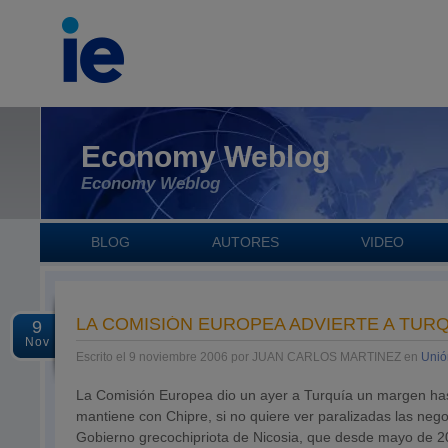
Economy Weblog
Economy Weblog
BLOG
AUTORES
VIDEO
LA COMISIÓN EUROPEA ADVIERTE A TUR
9
Nov
Escrito el 9 noviembre 2006 por JUAN CARLOS MARTINEZ en
Unió
La Comisión Europea dio un ayer a Turquía un margen has
mantiene con Chipre, si no quiere ver paralizadas las neg
Gobierno grecochipriota de Nicosia, que desde mayo de 2