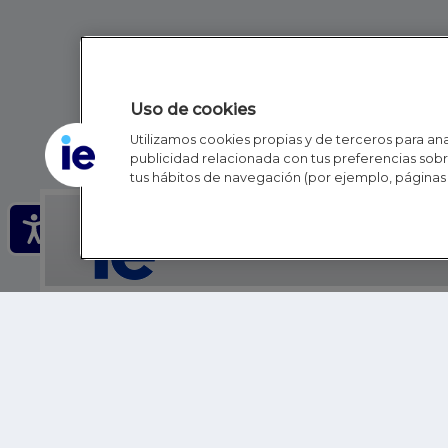
Uso de cookies
Utilizamos cookies propias y de terceros para anal
publicidad relacionada con tus preferencias sobre
tus hábitos de navegación (por ejemplo, páginas 
IE - REINVENTING HI
IE BUSINESS SCHOOL
IE SCHOOL OF POLITICS, ECONOMICS AND GLOBAL AFFAIR