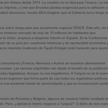
ente por Ankara desde 1974. La cuestión no es fácil para Turquía. La m
a chipriota, y cree que Bruselas plantea exigencias para la adhesión 
brá elecciones, resulta difícil imaginar que el Gobierno turco tenga 
ncia sobre riesgo-país que anualmente organiza CESCE. Este año, los
a, un inmenso mercado de más de 70 millones de habitantes que
e la Unión, empieza a despertar interés en España. En la Conferencia
esión de su país por cuestiones históricas y de oportunidad económica 
obierno islamista moderado de Tayyib Erdogan está haciendo para asumir
os comunitarios (Francia, Alemania o Austria se muestran abiertamente
ca europea. Las razones esgrimidas van desde el tamaño de su población
dades legislativas. Aunque no nos engañemos. A Turquía no se la quier
ores esgrimen que forma parte de casi todos los organismos políticos
rá una excelente fuente de oportunidades y que su incorporación pued
.
hesión de Rumanía y Bulgaria, algunos de vosotros habéis resaltado l
este. Pero, ¿opináis lo mismo respecto a Turquía?. O dicho de otra man