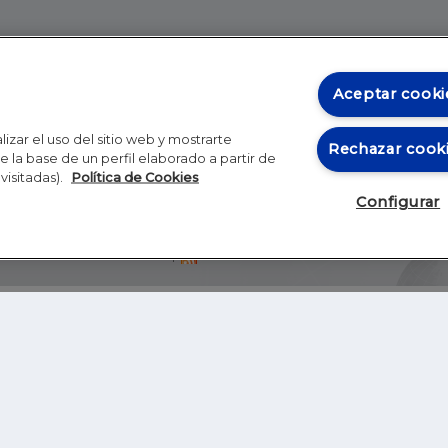
Aceptar cooki
izar el uso del sitio web y mostrarte
Rechazar cook
 la base de un perfil elaborado a partir de
visitadas).
Política de Cookies
Configurar
Blog
Autores
Video
Inicio
RSS
GHER EDUCATION
IE UNIVERSITY
S
IE LAW SCHOOL