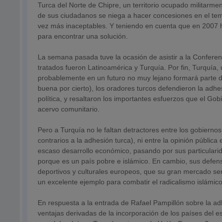
Turca del Norte de Chipre, un territorio ocupado militarm
de sus ciudadanos se niega a hacer concesiones en el tem
vez más inaceptables. Y teniendo en cuenta que en 2007 ha
para encontrar una solución.
La semana pasada tuve la ocasión de asistir a la Confere
tratados fueron Latinoamérica y Turquía. Por fin, Turquí
probablemente en un futuro no muy lejano formará parte d
buena por cierto), los oradores turcos defendieron la adh
política, y resaltaron los importantes esfuerzos que el G
acervo comunitario.
Pero a Turquía no le faltan detractores entre los gobiern
contrarios a la adhesión turca), ni entre la opinión públi
escaso desarrollo económico, pasando por sus particulari
porque es un país pobre e islámico. En cambio, sus defens
deportivos y culturales europeos, que su gran mercado se
un excelente ejemplo para combatir el radicalismo islámico
En respuesta a la entrada de Rafael Pampillón sobre la ad
ventajas derivadas de la incorporación de los países del 