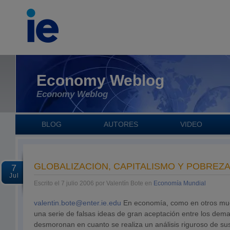
Economy Weblog
Economy Weblog
BLOG
AUTORES
VIDEO
GLOBALIZACIÓN, CAPITALISMO Y POBREZ
7
Jul
Escrito el 7 julio 2006 por Valentín Bote en
Economía Mundial
valentin.bote@enter.ie.edu
En economía, como en otros muc
una serie de falsas ideas de gran aceptación entre los de
desmoronan en cuanto se realiza un análisis riguroso de s