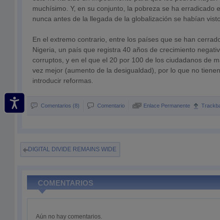
muchísimo. Y, en su conjunto, la pobreza se ha erradicado 
nunca antes de la llegada de la globalización se habían visto
En el extremo contrario, entre los países que se han cerrado
Nigeria, un país que registra 40 años de crecimiento negati
corruptos, y en el que el 20 por 100 de los ciudadanos de 
vez mejor (aumento de la desigualdad), por lo que no tienen
introducir reformas.
Comentarios (8)
Comentario
Enlace Permanente
Trackb
DIGITAL DIVIDE REMAINS WIDE
COMENTARIOS
Aún no hay comentarios.