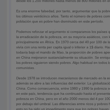
desde los 1.200 millones hasta menos de 800 millones en e
Es una enorme falsedad, por tanto, argumentar que la pob
los últimos veinticinco años. Tanto el número de pobres com
población que es pobre han disminuido en este período.
Podemos reforzar el argumento si comparamos los países q
la erradicación de la pobreza, en su mayoría asiáticos, con 
principalmente en África. En 1970 cerca del 40 por 100 de l
vivía con una renta per capita igual o inferior a 1$ diario. Ha
todavía bajo el mando de Mao, la proporción de pobres apen
en China mejoraron sustancialmente su situación. Se enrique
los pobres siguieron siendo pobres. Algo habitual en todos 
comunistas.
Desde 1978 se introducen mecanismos de mercado en la e
además se abre a las influencias del exterior. La globalizaci
China. Como consecuencia, entre 1980 y 1990 la pobreza s
en este país, tendencia que ha continuado hasta el presente
pobreza en China, pero en el año 2000 menos del 4 por 100 
por debajo del umbral. Las diferencias entre ricos y pobre
esto no ha sido un impedimento para que los pobres hayan