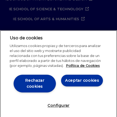
IE SCHOOL OF SCIENCE & TECHNOLOGY
IE SCHOOL OF ARTS & HUMANITIES
Uso de cookies
Aviso legal
Política de Privacidad
Utilizamos cookies propias y de terceros para analizar
Política de Cookies
Política de seguridad
el uso del sitio web y mostrarte publicidad
Student Academic Standards
Canal Compliance
relacionada con tus preferencias sobre la base de un
Site Map
perfil elaborado a partir de tus hábitos de navegación
(por ejemplo, páginas visitadas).
Política de Cookies
IE University 2026
Rechazar
Aceptar cookies
cookies
Configurar