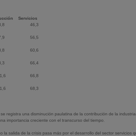
ucción
Servicios
8,8
46,3
7,9
56,5
8,8
60,6
8,3
66,4
1,6
66,8
1,6
68,3
registra una disminución paulatina de la contribución de la industria
 una importancia creciente con el transcurso del tiempo.
 la salida de la crisis pasa más por el desarrollo del sector servicios 