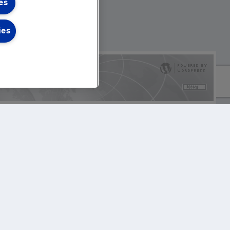
es
ies