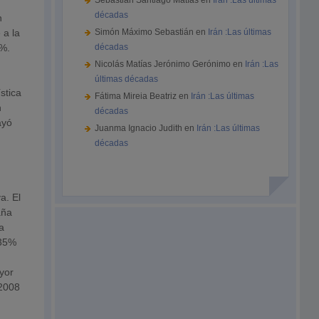
Sebastián Santiago Matías
en
Irán :Las últimas
décadas
n
 a la
Simón Máximo Sebastián
en
Irán :Las últimas
0%.
décadas
Nicolás Matías Jerónimo Gerónimo
en
Irán :Las
últimas décadas
stica
Fátima Mireia Beatriz
en
Irán :Las últimas
n
décadas
ayó
Juanma Ignacio Judith
en
Irán :Las últimas
décadas
a. El
aña
a
 35%
yor
 2008