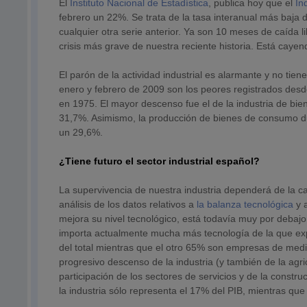
El
Instituto Nacional de Estadística
, publica hoy que el
Ín
febrero un 22%. Se trata de la tasa interanual más baja
cualquier otra serie anterior. Ya son 10 meses de caída l
crisis más grave de nuestra reciente historia. Está caye
El parón de la actividad industrial es alarmante y no tie
enero y febrero de 2009 son los peores registrados des
en 1975. El mayor descenso fue el de la industria de bie
31,7%. Asimismo, la producción de bienes de consumo du
un 29,6%.
¿Tiene futuro el sector industrial español?
La supervivencia de nuestra industria dependerá de la ca
análisis de los datos relativos a
la balanza tecnológica
y 
mejora su nivel tecnológico, está todavía muy por debajo
importa actualmente mucha más tecnología de la que expo
del total mientras que el otro 65% son empresas de med
progresivo descenso de la industria (y también de la ag
participación de los sectores de servicios y de la const
la industria sólo representa el 17% del PIB, mientras q