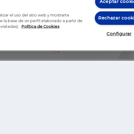
Aceptar cooki
izar el uso del sitio web y mostrarte
Rechazar cook
 la base de un perfil elaborado a partir de
visitadas).
Política de Cookies
Configurar
Blog
Autores
Video
Inicio
RSS
GHER EDUCATION
IE UNIVERSITY
S
IE LAW SCHOOL
IE SCHOOL OF ARCHITECTURE AND DESIGN
IE SCHOOL OF SCIENCE & TECHNOLOGY