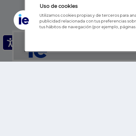
Uso de cookies
Utilizamos cookies propias y de terceros para anal
publicidad relacionada con tus preferencias sobre
tus hábitos de navegación (por ejemplo, páginas 
IE - REINVENTING HI
IE BUSINESS SCHOOL
IE SCHOOL OF POLITICS, ECONOMICS AND GLOBAL AFFAIR
IE LIFELONG LEARNING
FUNDACIÓN IE