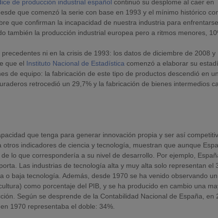
dice de producción industrial español
continuó su desplome al caer en
 desde que comenzó la serie con base en 1993 y el mínimo histórico co
ibre que confirman la incapacidad de nuestra industria para enfrentarse
ndo también la producción industrial europea pero a ritmos menores, 1
ne precedentes ni en la crisis de 1993: los datos de diciembre de 2008 y
de que el
Instituto Nacional de Estadística
comenzó a elaborar su estadí
nes de equipo: la fabricación de este tipo de productos descendió en u
raderos retrocedió un 29,7% y la fabricación de bienes intermedios c
pacidad que tenga para generar innovación propia y ser así competitiv
a otros indicadores de ciencia y tecnología, muestran que aunque Esp
 de lo que correspondería a su nivel de desarrollo. Por ejemplo, Españ
rta. Las industrias de tecnología alta y muy alta solo representan el
ia o baja tecnología. Además, desde 1970 se ha venido observando un
ricultura) como porcentaje del PIB, y se ha producido en cambio una ma
rucción. Según se desprende de la Contabilidad Nacional de España, en
ue en 1970 representaba el doble: 34%.