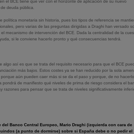
 en el BCE tiene que ver con el horizonte de aplicación de su nuevo
 de deuda pública.
 política monetaria sin historia, pues los tipos de referencia se manti
nales, pero varias de las preguntas dirigidas a Draghi han versado s
a el mecanismo de intervención del BCE. Dada la centralidad de la cues
yuda, si le conviene hacerlo pronto y qué consecuencias tendrá.
e algo así es que se trata del requisito necesario para que el BCE pue
anciación más bajos. Estos costes ya se han reducido por la sola ame
ar porque aún pueden caer más si se da el paso y porque, de no hacerlo
ma pondrá de manifiesto qué niveles de prima de riesgo considera el ba
y razones para pensar que se trata de niveles significativamente infer
e del Banco Central Europeo, Mario Draghi (izquierda con cara de
Guindos (a punto de dormirse) sobre si España debe o no pedir el