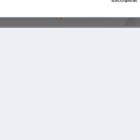
Blog
Autores
Video
Inicio
RSS
GHER EDUCATION
IE UNIVERSITY
S
IE LAW SCHOOL
IE SCHOOL OF ARCHITECTURE AND DESIGN
IE SCHOOL OF SCIENCE & TECHNOLOGY
IE SCHOOL OF ARTS & HUMANITIES