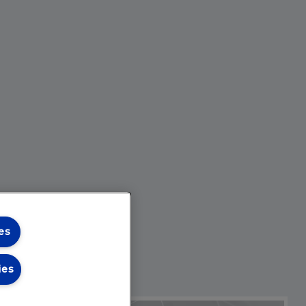
es
ies