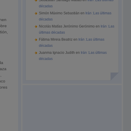
Sebastián Santiago Matías
en
Irán :Las últimas
décadas
Simón Máximo Sebastián
en
Irán :Las últimas
enen
décadas
obre
Nicolás Matías Jerónimo Gerónimo
en
Irán :Las
tión,
últimas décadas
Fátima Mireia Beatriz
en
Irán :Las últimas
décadas
Juanma Ignacio Judith
en
Irán :Las últimas
décadas
da
naza
,
nco
iores