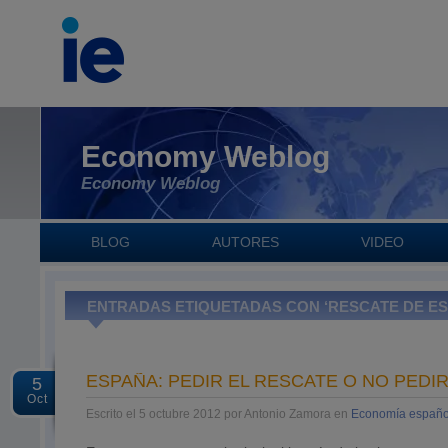
Economy Weblog
Economy Weblog
BLOG
AUTORES
VIDEO
ENTRADAS ETIQUETADAS CON ‘RESCATE DE ES
ESPAÑA: PEDIR EL RESCATE O NO PEDIR
5
Oct
Escrito el 5 octubre 2012 por Antonio Zamora en
Economía españo