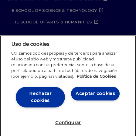
IE SCHOOL OF SCIENCE & TECHNOLOGY
IE SCHOOL OF ARTS & HUMANITIES
Uso de cookies
Aviso legal
Política de Privacidad
Utilizamos cookies propias y de terceros para analizar
Política de Cookies
Política de seguridad
el uso del sitio web y mostrarte publicidad
Student Academic Standards
Canal Compliance
relacionada con tus preferencias sobre la base de un
Site Map
perfil elaborado a partir de tus hábitos de navegación
(por ejemplo, páginas visitadas).
Política de Cookies
IE University 2026
Rechazar
Aceptar cookies
cookies
Configurar