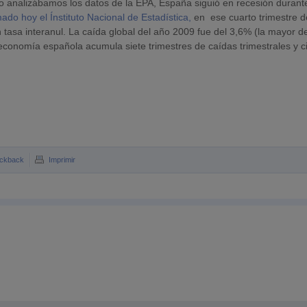
o analizábamos los datos de la EPA, España siguió en recesión durante
ado hoy el Ínstituto Nacional de Estadística,
en ese cuarto trimestre d
 tasa interanul. La caída global del año 2009 fue del 3,6% (la mayor d
 economía española acumula siete trimestres de caídas trimestrales y c
ckback
Imprimir