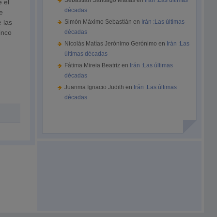
Sebastián Santiago Matías
en
Irán :Las últimas
 el
décadas
e
e las
Simón Máximo Sebastián
en
Irán :Las últimas
inco
décadas
Nicolás Matías Jerónimo Gerónimo
en
Irán :Las
últimas décadas
Fátima Mireia Beatriz
en
Irán :Las últimas
décadas
Juanma Ignacio Judith
en
Irán :Las últimas
décadas