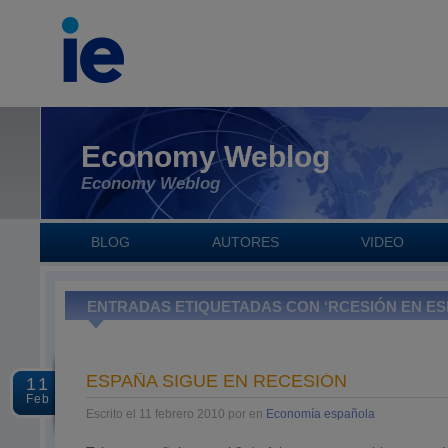
Economy Weblog
Economy Weblog
BLOG
AUTORES
VIDEO
ENTRADAS ETIQUETADAS CON ‘RCESIÓN EN ES
ESPAÑA SIGUE EN RECESIÓN
11
Feb
Escrito el 11 febrero 2010 por en
Economía española