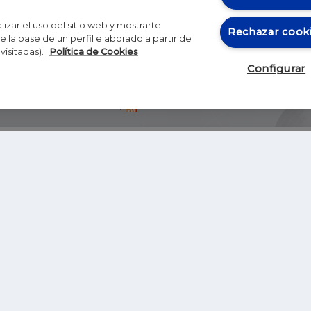
izar el uso del sitio web y mostrarte
Rechazar cook
 la base de un perfil elaborado a partir de
visitadas).
Política de Cookies
Configurar
Blog
Autores
Video
Inicio
RSS
GHER EDUCATION
IE UNIVERSITY
S
IE LAW SCHOOL
IE SCHOOL OF ARCHITECTURE AND DESIGN
IE SCHOOL OF SCIENCE & TECHNOLOGY