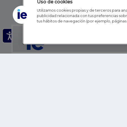
Uso de cookies
Utilizamos cookies propias y de terceros para anal
publicidad relacionada con tus preferencias sobre
tus hábitos de navegación (por ejemplo, páginas 
IE - REINVENTING HI
IE BUSINESS SCHOOL
IE SCHOOL OF POLITICS, ECONOMICS AND GLOBAL AFFAIR
IE LIFELONG LEARNING
FUNDACIÓN IE