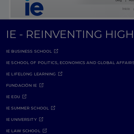
Blog
Aut
Inicio
IE - REINVENTING HI
IE BUSINESS SCHOOL
IE SCHOOL OF POLITICS, ECONOMICS AND GLOBAL AFFAIR
IE LIFELONG LEARNING
FUNDACIÓN IE
IE EDU
IE SUMMER SCHOOL
IE UNIVERSITY
IE LAW SCHOOL