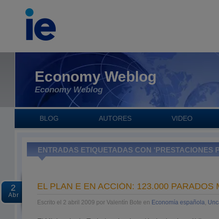
Economy Weblog
Economy Weblog
BLOG
AUTORES
VIDEO
ENTRADAS ETIQUETADAS CON ‘PRESTACIONES 
EL PLAN E EN ACCIÓN: 123.000 PARADOS
2
Abr
Escrito el 2 abril 2009 por Valentín Bote en
Economía española
,
Unc