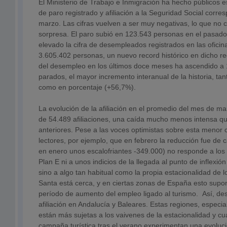
El Ministerio de Trabajo e Inmigración ha hecho públicos 
de paro registrado y afiliación a la Seguridad Social corr
marzo. Las cifras vuelven a ser muy negativas, lo que no 
sorpresa. El paro subió en 123.543 personas en el pasado
elevado la cifra de desempleados registrados en las oficin
3.605.402 personas, un nuevo record histórico en dicho re
del desempleo en los últimos doce meses ha ascendido a
parados, el mayor incremento interanual de la historia, tan
como en porcentaje (+56,7%).
La evolución de la afiliación en el promedio del mes de ma
de 54.489 afiliaciones, una caída mucho menos intensa 
anteriores. Pese a las voces optimistas sobre esta menor 
lectores, por ejemplo, que en febrero la reducción fue de 
en enero unos escalofriantes -349.000) no responde a los 
Plan E ni a unos indicios de la llegada al punto de inflexión 
sino a algo tan habitual como la propia estacionalidad de
Santa está cerca, y en ciertas zonas de España esto supon
período de aumento del empleo ligado al turismo. Así, de
afiliación en Andalucía y Baleares. Estas regiones, especi
están más sujetas a los vaivenes de la estacionalidad y cu
campaña turística tras el verano experimentan una evolució