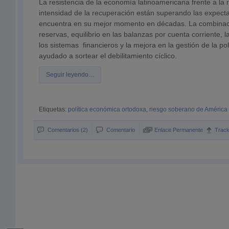
La resistencia de la economía latinoamericana frente a la r
intensidad de la recuperación están superando las expecta
encuentra en su mejor momento en décadas. La combinac
reservas, equilibrio en las balanzas por cuenta corriente, 
los sistemas financieros y la mejora en la gestión de la p
ayudado a sortear el debilitamiento cíclico.
Seguir leyendo…
Etiquetas:
política económica ortodoxa
,
riesgo soberano de América 
Comentarios (2)
Comentario
Enlace Permanente
Trac