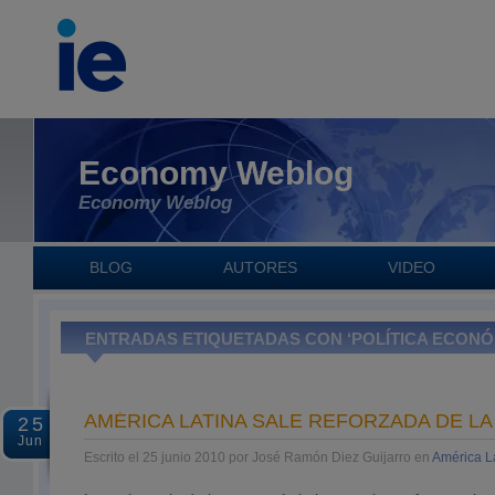
Economy Weblog
Economy Weblog
BLOG
AUTORES
VIDEO
ENTRADAS ETIQUETADAS CON ‘POLÍTICA ECON
AMÉRICA LATINA SALE REFORZADA DE LA 
25
Jun
Escrito el 25 junio 2010 por José Ramón Diez Guijarro en
América L