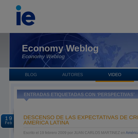
Economy Weblog
Economy Weblog
BLOG
AUTORES
VIDEO
ENTRADAS ETIQUETADAS CON ‘PERSPECTIVAS’
DESCENSO DE LAS EXPECTATIVAS DE CR
19
AMERICA LATINA
Feb
Escrito el 19 febrero 2009 por JUAN CARLOS MARTINEZ en
Améric