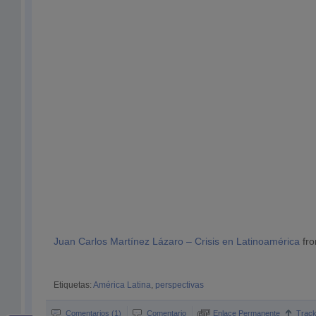
Juan Carlos Martínez Lázaro – Crisis en Latinoamérica
fr
Etiquetas:
América Latina
,
perspectivas
Comentarios (1)
Comentario
Enlace Permanente
Trac