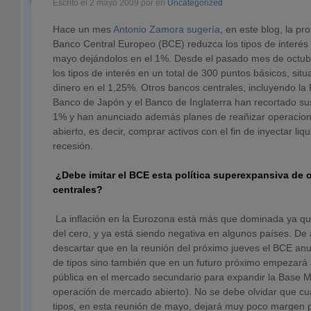
Escrito el 2 mayo 2009 por en
Uncategorized
Hace un mes
Antonio Zamora sugería
, en este blog, la pr
Banco Central Europeo (BCE) reduzca los tipos de interés 
mayo dejándolos en el 1%. Desde el pasado mes de octub
los tipos de interés en un total de 300 puntos básicos, situ
dinero en el 1,25%. Otros bancos centrales, incluyendo la
Banco de Japón y el Banco de Inglaterra han recortado sus
1% y han anunciado además planes de reañizar operacio
abierto, es decir, comprar activos con el fin de inyectar liqui
recesión.
¿Debe imitar el BCE esta política superexpansiva de 
centrales?
La inflación en la Eurozona está más que dominada ya qu
del cero, y ya está siendo negativa en algunos países. De
descartar que en la reunión del próximo jueves el BCE anu
de tipos sino también que en un futuro próximo empezará
pública en el mercado secundario para expandir la Base Mo
operación de mercado abierto). No se debe olvidar que cu
tipos, en esta reunión de mayo, dejará muy poco margen 