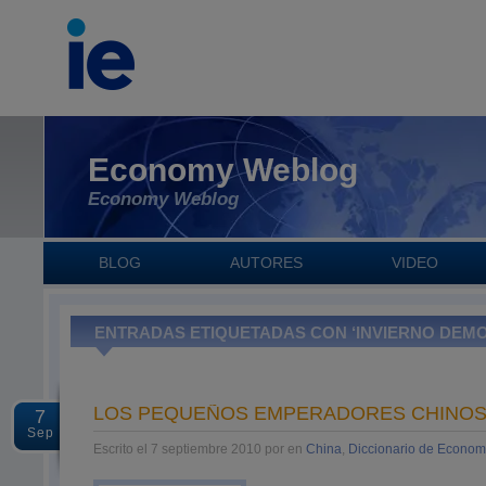
Economy Weblog
Economy Weblog
BLOG
AUTORES
VIDEO
ENTRADAS ETIQUETADAS CON ‘INVIERNO DEM
LOS PEQUEÑOS EMPERADORES CHINO
7
Sep
Escrito el 7 septiembre 2010 por en
China
,
Diccionario de Econom