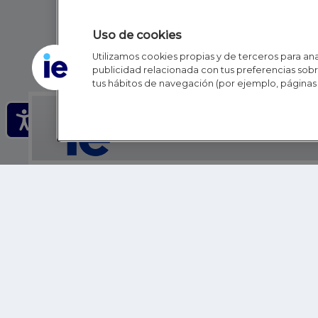
Uso de cookies
Utilizamos cookies propias y de terceros para anal
publicidad relacionada con tus preferencias sobre
tus hábitos de navegación (por ejemplo, páginas 
IE - REINVENTING HI
IE BUSINESS SCHOOL
IE SCHOOL OF POLITICS, ECONOMICS AND GLOBAL AFFAIR
IE LIFELONG LEARNING