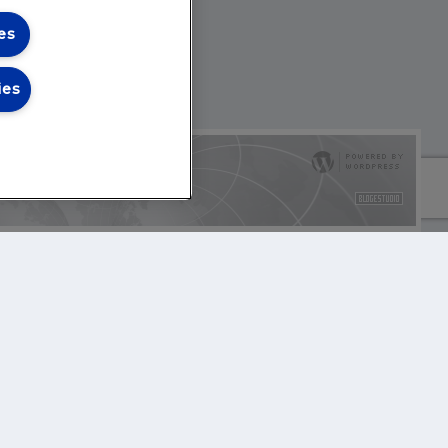
es
ies