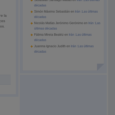
Sebastián Santiago Matías
en
Irán :Las últimas
décadas
Simón Máximo Sebastián
en
Irán :Las últimas
re la
décadas
eces
Nicolás Matías Jerónimo Gerónimo
en
Irán :Las
os.
últimas décadas
Fátima Mireia Beatriz
en
Irán :Las últimas
décadas
Juanma Ignacio Judith
en
Irán :Las últimas
décadas