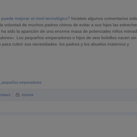
 puede mejorar el nivel tecnológico?
hicisteis algunos comentarios sob
on la voluntad de muchos padres chinos de evitar a sus hijos las estrech
a ha sido la aparición de una enorme masa de potenciales niños mimad
ores». Los pequeños emperadores o hijos de seis bolsillos nacen sin
ro para cubrir sus necesidades: los padres y los abuelos maternos y
,
pequeños emperadores
ckback
Imprimir