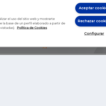
Aceptar cooki
izar el uso del sitio web y mostrarte
Rechazar cook
 la base de un perfil elaborado a partir de
visitadas).
Política de Cookies
Configurar
Blog
Autores
Video
Inicio
RSS
GHER EDUCATION
IE UNIVERSITY
S
IE LAW SCHOOL
IE SCHOOL OF ARCHITECTURE AND DESIGN