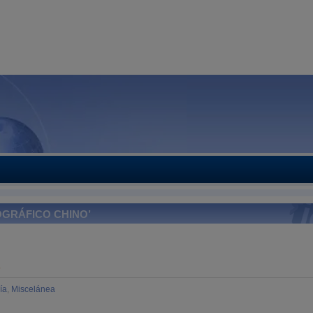
OGRÁFICO CHINO’
S
ía
,
Miscelánea