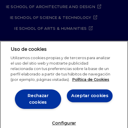
IE SCHOOL OF ARCHITECTURE AND DESIGN
IE SCHOOL OF SCIENCE & TECHNOLOGY
IE SCHOOL OF ARTS & HUMANITIES
Uso de cookies
Aviso legal
Política de Privacidad
Utilizamos cookies propias y de terceros para analizar
Política de Cookies
Política de seguridad
el uso del sitio web y mostrarte publicidad
Student Academic Standards
Canal Compliance
relacionada con tus preferencias sobre la base de un
Site Map
perfil elaborado a partir de tus hábitos de navegación
(por ejemplo, páginas visitadas).
Política de Cookies
IE University 2026
Rechazar
Aceptar cookies
cookies
Configurar