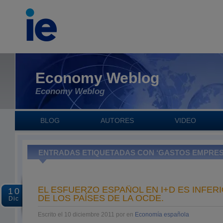
Economy Weblog
Economy Weblog
BLOG
AUTORES
VIDEO
ENTRADAS ETIQUETADAS CON ‘GASTOS EMPRESA
EL ESFUERZO ESPAÑOL EN I+D ES INFERI
10
DE LOS PAÍSES DE LA OCDE.
Dic
Escrito el 10 diciembre 2011 por en
Economía española