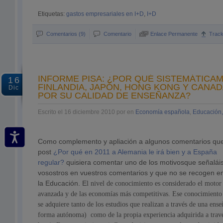
Etiquetas:
gastos empresariales en I+D
,
I+D
Comentarios (9)
Comentario
Enlace Permanente
Trac
INFORME PISA: ¿POR QUÉ SISTEMÁTICA
16
FINLANDIA, JAPÓN, HONG KONG Y CANA
Dic
POR SU CALIDAD DE ENSEÑANZA?
Escrito el 16 diciembre 2010 por en
Economía española
,
Educación,
Como complemento y apliación a algunos comentarios que 
post
¿Por qué en 2011 a Alemania le irá bien y a España
regular?
quisiera comentar uno de los motivosque señalá
vosostros en vuestros comentarios y que no se recogen en
la Educación. E
l nivel de conocimiento es considerado el motor
avanzada y de las economías más competitivas. Ese conocimiento 
se adquiere tanto de los estudios que realizan a través de una ens
forma autónoma) como de la propia experiencia adquirida a travé