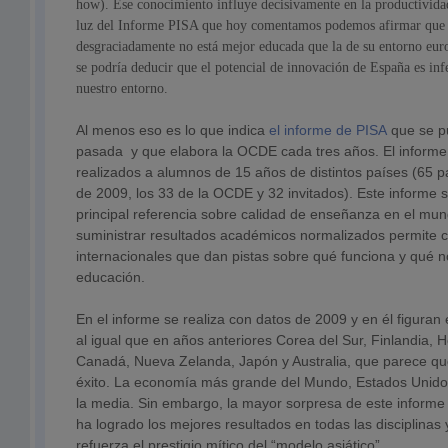
how). Ese conocimiento influye decisivamente en la productividad
luz del Informe PISA que hoy comentamos podemos afirmar que 
desgraciadamente
no está mejor educada que la de su entorno eur
se podría deducir que el potencial de innovación de España es infe
nuestro entorno.
Al menos eso es lo que indica
el informe de PISA
que se p
pasada y que elabora la OCDE cada tres años. El inform
realizados a alumnos de 15 años de distintos países (65 pa
de 2009, los 33 de la OCDE y 32 invitados). Este informe s
principal referencia sobre calidad de enseñanza en el mun
suministrar resultados académicos normalizados permite
internacionales que dan pistas sobre qué funciona y qué n
educación.
En el informe se realiza con datos de 2009 y en él figuran
al igual que en años anteriores Corea del Sur, Finlandia, 
Canadá, Nueva Zelanda, Japón y Australia, que parece que
éxito. La economía más grande del Mundo, Estados Unidos
la media. Sin embargo, la mayor sorpresa de este informe
ha logrado los mejores resultados en todas las disciplinas 
refuerza el prestigio mítico del “modelo asiático”.