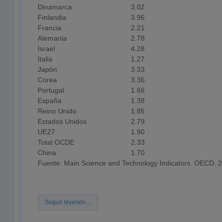
Dinamarca
3.02
Finlandia
3.96
Francia
2.21
Alemania
2.78
Israel
4.28
Italia
1.27
Japón
3.33
Corea
3.36
Portugal
1.66
España
1.38
Reino Unido
1.85
Estados Unidos
2.79
UE27
1.90
Total OCDE
2.33
China
1.70
Fuente: Main Science and Technology Indicators. OECD. 
Seguir leyendo…