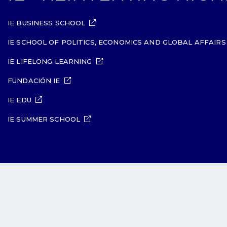
IE BUSINESS SCHOOL
IE SCHOOL OF POLITICS, ECONOMICS AND GLOBAL AFFAIRS
IE LIFELONG LEARNING
FUNDACIÓN IE
IE EDU
IE SUMMER SCHOOL
Aviso
Política de
Política de
Pol
legal
Privacidad
Cookies
seg
IE University 202