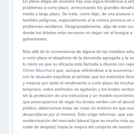
En plena etapa de recesión hay una lógica tendencia a an
problemas a corto plazo, arrinconando los grandes desafí
medio y largo plazo. Se trata, como digo, de una postura 
también peligrosa, especialmente si la misma provoca un 
problemas venideros. Desgraciadamente, algo de esto ocu
donde los árboles más cercanos no dejan ver el bosque a
gobernantes.
Más allá de la conveniencia de alguna de las medidas ad
a corto plazo el desplome de la demanda agregada y la e
lo cierto es que su eficacia está llamada a diluirse con rapi
Olivier Blanchard
que, aunque refiriéndose a la economía 
con la situación española al señalar que los estímulos fis
y mejorar por tanto el rendimiento a corto plazo de much
temprano, estos estímulos se agotarán y los brotes verd
sin la protección de una estructura y un modelo económic
que preocuparnos de regar los brotes verdes con el abunda
público, deberíamos tratar de crear un entorno en que es
desarrollarse por sí mismos. Esto exige reformas, que van
modernización del mercado laboral (que es mucho más qu
coste de despido) hasta la mejora del conjunto de nuestro