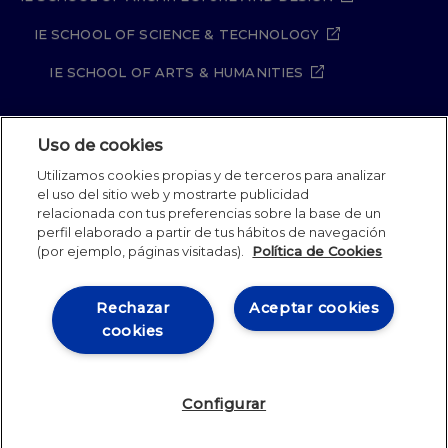
IE SCHOOL OF SCIENCE & TECHNOLOGY
IE SCHOOL OF ARTS & HUMANITIES
Uso de cookies
Aviso legal
Política de Privacidad
Utilizamos cookies propias y de terceros para analizar
Política de Cookies
Política de seguridad
el uso del sitio web y mostrarte publicidad
Student Academic Standards
Canal Compliance
relacionada con tus preferencias sobre la base de un
Site Map
perfil elaborado a partir de tus hábitos de navegación
(por ejemplo, páginas visitadas).
Política de Cookies
IE University 2026
Rechazar
Aceptar cookies
cookies
Configurar