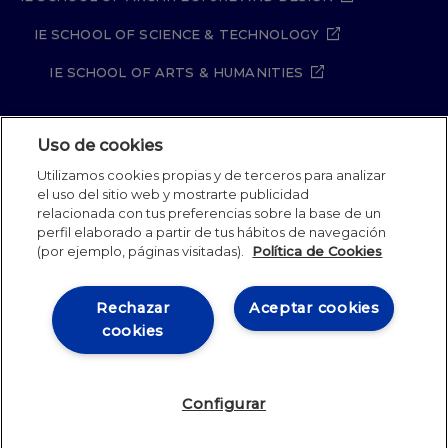
IE SCHOOL OF SCIENCE & TECHNOLOGY
IE SCHOOL OF ARTS & HUMANITIES
Uso de cookies
Aviso legal
Política de Privacidad
Utilizamos cookies propias y de terceros para analizar
Política de Cookies
Política de seguridad
el uso del sitio web y mostrarte publicidad
Student Academic Standards
Canal Compliance
relacionada con tus preferencias sobre la base de un
Site Map
perfil elaborado a partir de tus hábitos de navegación
(por ejemplo, páginas visitadas).
Política de Cookies
IE University 2026
Rechazar
Aceptar cookies
cookies
Configurar