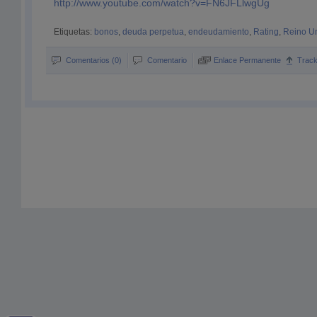
http://www.youtube.com/watch?v=FN6JFLlwgUg
Etiquetas:
bonos
,
deuda perpetua
,
endeudamiento
,
Rating
,
Reino U
Comentarios (0)
Comentario
Enlace Permanente
Trac