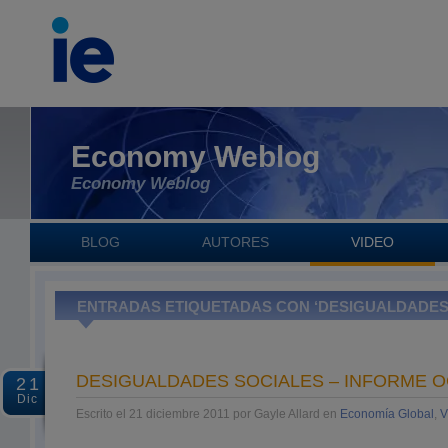
Economy Weblog
Economy Weblog
BLOG
AUTORES
VIDEO
ENTRADAS ETIQUETADAS CON ‘DESIGUALDADES
DESIGUALDADES SOCIALES – INFORME 
21
Dic
Escrito el 21 diciembre 2011 por Gayle Allard en
Economía Global
,
V