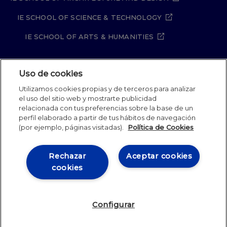
IE SCHOOL OF SCIENCE & TECHNOLOGY
IE SCHOOL OF ARTS & HUMANITIES
Uso de cookies
Aviso legal
Política de Privacidad
Utilizamos cookies propias y de terceros para analizar
Política de Cookies
Política de seguridad
el uso del sitio web y mostrarte publicidad
Student Academic Standards
Canal Compliance
relacionada con tus preferencias sobre la base de un
Site Map
perfil elaborado a partir de tus hábitos de navegación
(por ejemplo, páginas visitadas).
Política de Cookies
IE University 2026
Rechazar
Aceptar cookies
cookies
Configurar