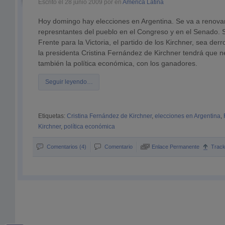
Escrito el 28 junio 2009 por en
América Latina
Hoy domingo hay elecciones en Argentina. Se va a renovar
represntantes del pueblo en el Congreso y en el Senado. 
Frente para la Victoria, el partido de los Kirchner, sea derr
la presidenta Cristina Fernández de Kirchner tendrá que ne
también la política económica, con los ganadores.
Seguir leyendo…
Etiquetas:
Cristina Fernández de Kirchner
,
elecciones en Argentina
,
Kirchner
,
política económica
Comentarios (4)
Comentario
Enlace Permanente
Trac