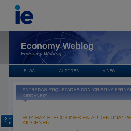
Economy Weblog
Economy Weblog
BLOG
AUTORES
VIDEO
ENTRADAS ETIQUETADAS CON ‘CRISTINA FERNÁ
KIRCHNER’
HOY HAY ELECCIONES EN ARGENTINA: P
28
KIRCHNER
Jun