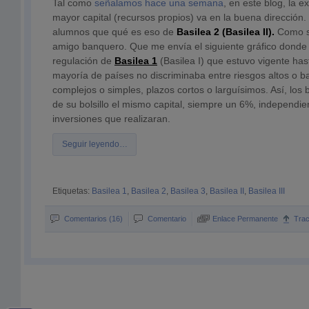
Tal como
señalamos hace una semana
, en este blog, la 
mayor capital (recursos propios) va en la buena dirección
alumnos que qué es eso de
Basilea 2 (Basilea II).
Como s
amigo banquero. Que me envía el siguiente gráfico donde
regulación de
Basilea 1
(Basilea I) que estuvo vigente has
mayoría de países no discriminaba entre riesgos altos o b
complejos o simples, plazos cortos o larguísimos. Así, lo
de su bolsillo el mismo capital, siempre un 6%, independie
inversiones que realizaran.
Seguir leyendo…
Etiquetas:
Basilea 1
,
Basilea 2
,
Basilea 3
,
Basilea II
,
Basilea III
Comentarios (16)
Comentario
Enlace Permanente
Tra