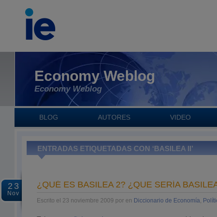
Economy Weblog
Economy Weblog
BLOG
AUTORES
VIDEO
ENTRADAS ETIQUETADAS CON ‘BASILEA II’
¿QUÉ ES BASILEA 2? ¿QUE SERÍA BASILEA
23
Nov
Escrito el 23 noviembre 2009 por en
Diccionario de Economía
,
Polít