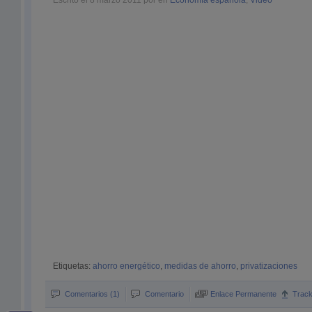
Escrito el 8 marzo 2011 por en
Economía española
,
Video
Etiquetas:
ahorro energético
,
medidas de ahorro
,
privatizaciones
Comentarios (1)
Comentario
Enlace Permanente
Trac