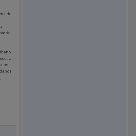
l miedo
ue
staría
Líbano
ico, a
eseos
adanos
, -