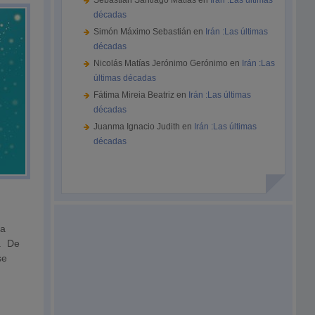
Sebastián Santiago Matías
en
Irán :Las últimas
décadas
Simón Máximo Sebastián
en
Irán :Las últimas
décadas
Nicolás Matías Jerónimo Gerónimo
en
Irán :Las
últimas décadas
Fátima Mireia Beatriz
en
Irán :Las últimas
décadas
Juanma Ignacio Judith
en
Irán :Las últimas
décadas
 a
a. De
se