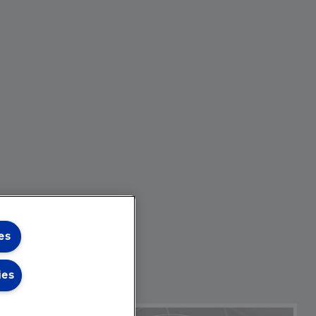
es
ies