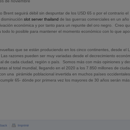
mes de noviembre
eo Brent seguirá débil sin despuntar de los USD 65 o por el contrario e
a disminución
slot server thailand
de las guerras comerciales en un año
tivación económica y por tanto para un repunte del oro negro. Creo q
rá todo lo posible para mantener el momento económico con lo que apo
 revueltas que se están produciendo en los cinco continentes, desde el 
a. Las razones pueden ser muy variadas desde el decrecimiento económ
actual de cada ciudad, región o país. Somos más con más opiniones y d
as al total mundial, llegando en el 2020 a los 7.850 millones de ciud
con una pirámide poblacional invertida en muchos países occidentales
a cumplir 65- dónde por primera vez los mayores de 30 años serán más
kback
Imprimir