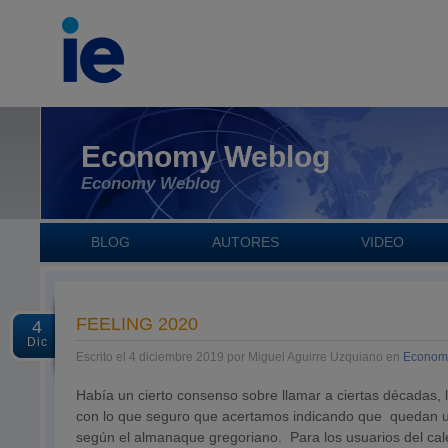
Economy Weblog
Economy Weblog
BLOG
AUTORES
VIDEO
FEELING 2020
4
Dic
Escrito el 4 diciembre 2019 por Miguel Aguirre Uzquiano en
Economí
Había un cierto consenso sobre llamar a ciertas décadas, 
con lo que seguro que acertamos indicando que quedan un
según el almanaque gregoriano. Para los usuarios del cal