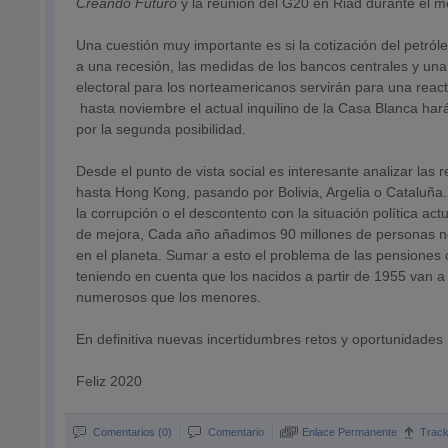
Creando Futuro
y la reunión del G20 en Riad durante el 
Una cuestión muy importante es si la cotización del petról
a una recesión, las medidas de los bancos centrales y un
electoral para los norteamericanos servirán para una reac
hasta noviembre el actual inquilino de la Casa Blanca ha
por la segunda posibilidad.
Desde el punto de vista social es interesante analizar las
hasta Hong Kong, pasando por Bolivia, Argelia o Cataluñ
la corrupción o el descontento con la situación política 
de mejora, Cada año añadimos 90 millones de personas net
en el planeta. Sumar a esto el problema de las pensiones 
teniendo en cuenta que los nacidos a partir de 1955 van 
numerosos que los menores.
En definitiva nuevas incertidumbres retos y oportunidades
Feliz 2020
Comentarios (0)
Comentario
Enlace Permanente
Trac