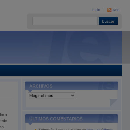
Inicio
RSS
ARCHIVOS
Archivos
laro
ÚLTIMOS COMENTARIOS
enio
omo