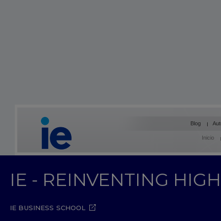
Blog
Aut
Inicio
IE - REINVENTING HI
IE BUSINESS SCHOOL