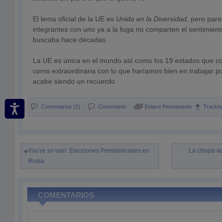
El lema oficial de la UE es
Unida en la Diversidad
, pero par
integrantes con uno ya a la fuga no comparten el sentimien
buscaba hace décadas.
La UE es única en el mundo así como los 19 estados que c
como extraordinaria con lo que haríamos bien en trabajar p
acabe siendo un recuerdo
Comentarios (2)
Comentario
Enlace Permanente
Trackb
You’re so vain: Elecciones Presidenciales en
La chispa ad
Rusia
COMENTARIOS