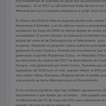
muy establecida de populista es aquel que da soluciones se
complejos. En el 2017 La UE salvó tres bolas de set en los 
Alemania pero poco después empezaron a surgir otros focos
En Marzo del 2018 en Italia el segundo partido más votado 
Movimiento 5 Estrellas y en los últimos meses y principalme
ampliación de mayo del 2004 no hemos dejado de recibir s
inestabilidad: El primer ministro de Eslovenia ha dimitido r
judicial así como el de Eslovaquia tras el fallecimiento poco
su pareja. Haciendo un pequeño repaso sobre los principales
gestionan Europa Central y Oriental nos encontramos que e
gobernado el partido Plataforma Cívica, en República Checa
las elecciones de octubre del 2017 se llama Alianza de Ciu
Hungría está gestionada por Unión Cívica , Rumania que en
legislativas del 2016 tuvo un voto popular inferior al 40% tu
más votado Salvar Rumania o Bulgaria donde el partido qu
al presidente se llama Alternativa para el Renacimiento.
Si los nombres significan algo hay múltiples agrupaciones 
descontentos o que apelan por el cambio. Han pasado casi
movilizaciones del 15 de mayo del 2011 pero claramente el
estando allí para el que lo quiera ver