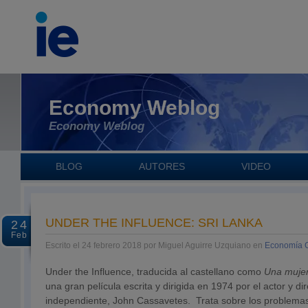
Economy Weblog
Economy Weblog
BLOG
AUTORES
VIDEO
UNDER THE INFLUENCE: SRI LANKA
24
Feb
Escrito el 24 febrero 2018 por Miguel Aguirre Uzquiano en
Economía G
Under the Influence, traducida al castellano como
Una mujer 
una gran película escrita y dirigida en 1974 por el actor y dir
independiente, John Cassavetes. Trata sobre los problema