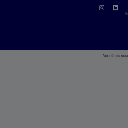
I
Versión de escr