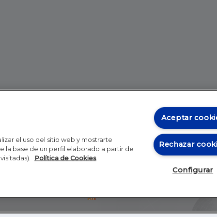
Aceptar cooki
izar el uso del sitio web y mostrarte
Rechazar cook
 la base de un perfil elaborado a partir de
visitadas).
Política de Cookies
Configurar
Blog
Autores
Video
Inicio
RSS