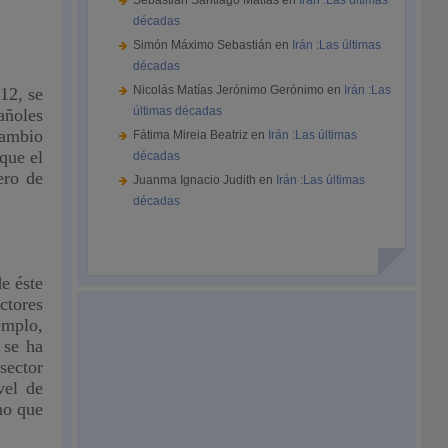
Sebastián Santiago Matías
en
Irán :Las últimas
décadas
Simón Máximo Sebastián
en
Irán :Las últimas
décadas
Nicolás Matías Jerónimo Gerónimo
en
Irán :Las
12, se
últimas décadas
añoles
cambio
Fátima Mireia Beatriz
en
Irán :Las últimas
que el
décadas
ero de
Juanma Ignacio Judith
en
Irán :Las últimas
décadas
e éste
ctores
emplo,
 se ha
sector
vel de
no que