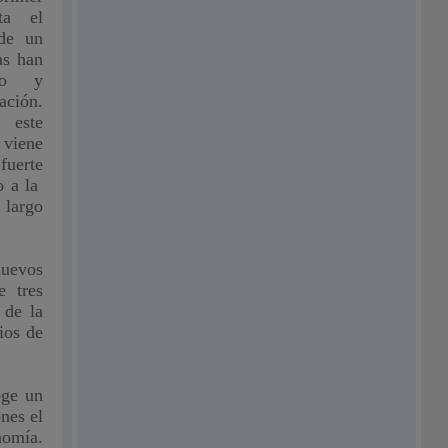
ta el
de un
as han
eo y
ación.
 este
viene
uerte
o a la
 largo
nuevos
e tres
 de la
ios de
oge un
nes el
nomía.