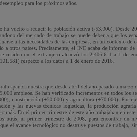
 desempleo para los próximos años.
e ha vuelto a reducir la población activa (-53.000). Desde 20
bandono del mercado de trabajo se puede deber a que los esp
cuarse a las necesidades de las empresas, en un contexto de 
do a otros países. Precisamente, el INE acaba de informar de 
e residen en el extranjero alcanzó los 2.406.611 a 1 de en
101.581) respecto a los datos a 1 de enero de 2016.
al español muestra que desde abril del año pasado a marzo d
.000 empleos. Se han verificado incrementos en todos los se
000), construcción (+50.000) y agricultura (+70.000). Por ej
ación y las nuevas técnicas logísticas, la producción agraria
z más. En el primer trimestre de este año trabajaban en este 
 atrás, al primer trimestre de 2008, para encontrar un ni
que el avance tecnológico no destruye puestos de trabajo, si