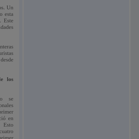
os. Un
o esta
. Este
idades
nteras
ristas
 desde
e los
do se
onales
primer
ció en
.
Esto
cuatro
primer