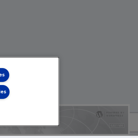
es
ies