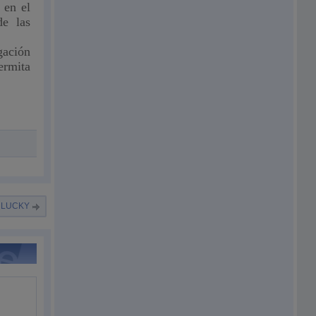
 en el
de las
gación
ermita
 LUCKY