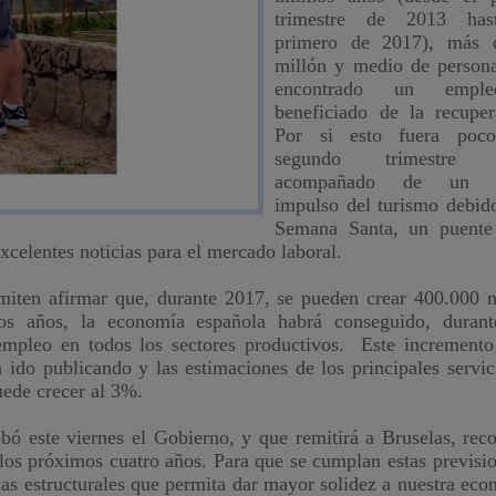
trimestre de 2013 has
primero de 2017), más 
millón y medio de person
encontrado un empl
beneficiado de la recuper
Por si esto fuera poco
segundo trimestre 
acompañado de un f
impulso del turismo debid
Semana Santa, un puente
xcelentes noticias para el mercado laboral.
miten afirmar que, durante 2017, se pueden crear 400.000 
s años, la economía española habrá conseguido, durant
empleo en todos los sectores productivos. Este incremento
 ido publicando y las estimaciones de los principales servic
uede crecer al 3%.
bó este viernes el Gobierno,
y que remitirá a Bruselas, rec
 los próximos
cuatro años. Para que se cumplan estas previsio
s estructurales que permita dar mayor solidez a nuestra eco