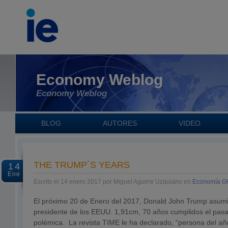
Economy Weblog
Economy Weblog
BLOG
AUTORES
VIDEO
THE TRUMP´S YEARS
14
Ene
Escrito el 14 enero 2017 por Miguel Aguirre Uzquiano en
Economía Gl
El próximo 20 de Enero del 2017, Donald John Trump asumi
presidente de los EEUU. 1,91cm, 70 años cumplidos el pasa
polémica. La revista TIME le ha declarado, “persona del año