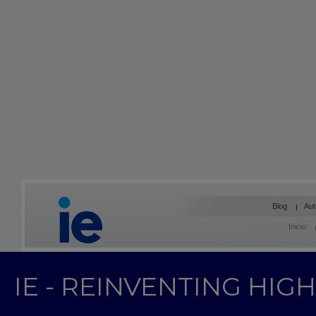
Blog
Aut
Inicio
IE - REINVENTING HI