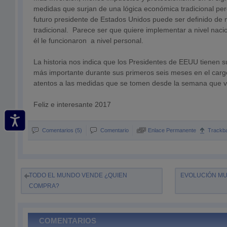
medidas que surjan de una lógica económica tradicional pero
futuro presidente de Estados Unidos puede ser definido d
tradicional. Parece ser que quiere implementar a nivel naci
él le funcionaron a nivel personal.
La historia nos indica que los Presidentes de EEUU tienen s
más importante durante sus primeros seis meses en el car
atentos a las medidas que se tomen desde la semana que vi
Feliz e interesante 2017
Comentarios (5)
Comentario
Enlace Permanente
Trackb
TODO EL MUNDO VENDE ¿QUIEN
EVOLUCIÓN MU
COMPRA?
COMENTARIOS