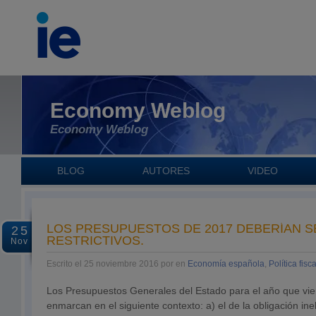
Economy Weblog
Economy Weblog
BLOG
AUTORES
VIDEO
LOS PRESUPUESTOS DE 2017 DEBERÍAN S
25
RESTRICTIVOS.
Nov
Escrito el 25 noviembre 2016 por en
Economía española
,
Política fisca
Los Presupuestos Generales del Estado para el año que vi
enmarcan en el siguiente contexto: a) el de la obligación ine