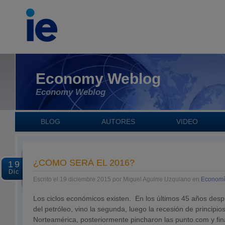
Economy Weblog
Economy Weblog
BLOG
AUTORES
VIDEO
¿CÓMO SERÁ EL 2016?
19
Dic
Escrito el 19 diciembre 2015 por Miguel Aguirre Uzquiano en
Economí
Los ciclos económicos existen. En los últimos 45 años despu
del petróleo, vino la segunda, luego la recesión de principio
Norteamérica, posteriormente pincharon las punto.com y fin